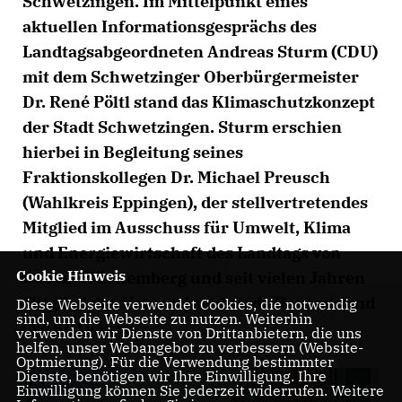
Schwetzingen. Im Mittelpunkt eines
aktuellen Informationsgesprächs des
Landtagsabgeordneten Andreas Sturm (CDU)
mit dem Schwetzinger Oberbürgermeister
Dr. René Pöltl stand das Klimaschutzkonzept
der Stadt Schwetzingen. Sturm erschien
hierbei in Begleitung seines
Fraktionskollegen Dr. Michael Preusch
(Wahlkreis Eppingen), der stellvertretendes
Mitglied im Ausschuss für Umwelt, Klima
und Energiewirtschaft des Landtags von
Cookie Hinweis
Baden-Württemberg und seit vielen Jahren
Mitglied des Naturschutzbunds Deutschland
Diese Webseite verwendet Cookies, die notwendig
sind, um die Webseite zu nutzen. Weiterhin
(NABU) e.V. ist.
verwenden wir Dienste von Drittanbietern, die uns
helfen, unser Webangebot zu verbessern (Website-
Optmierung). Für die Verwendung bestimmter
Dienste, benötigen wir Ihre Einwilligung. Ihre
Einwilligung können Sie jederzeit widerrufen. Weitere