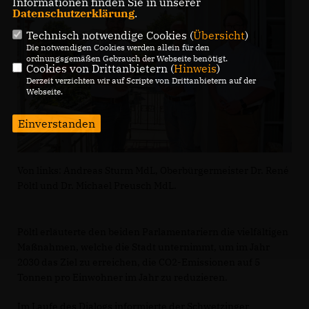
Informationen finden Sie in unserer
Datenschutzerklärung
.
Technisch notwendige Cookies (
Übersicht
)
Die notwendigen Cookies werden allein für den
ordnungsgemäßen Gebrauch der Webseite benötigt.
Cookies von Drittanbietern (
Hinweis
)
Derzeit verzichten wir auf Scripte von Drittanbietern auf der
Webseite.
Einverstanden
Von links: Andreas Sturm MdL, Oberbürgermeister Dr. René
Pöltl und Dr. Michael Preusch MdL.
Pöltl erläuterte den beiden Parlamentariern die vielfältigen
Maßnahmen, welche die Stadt unternimmt, um im Jahr
2030 das Ziel zu erreichen, die CO2-Emissionen auf 5
Tonnen pro Einwohner im Jahr zu reduzieren.
Im Laufe des Dialogs informierte der Schwetzinger