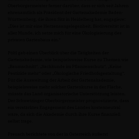
Oberbürgermeister ferner darüber, dass er sich seit Jahren
ehrenamtlich als Präsident der Gartenakademie Baden-
Württemberg, die ihren Sitz in Heidelberg hat, engagiere:
Dies ist mir eine Herzensangelegenheit. Biodiversität ist in
aller Munde, ich setze mich für eine Ökologisierung des
privaten Gartenbaus ein.“
Pöltl gab einen Überblick über die Tätigkeiten der
Gartenakademie, wie beispielsweise Kurse zu Themen wie
Baumschnitt“, „Sachkunde im Pflanzenschutz“, „Keine
Pestizide mehr“ oder „Ökologische Friedhofsgestaltung“.
Für die Ausweitung der Arbeit der Gartenakademie,
beispielsweise mehr solcher Gartenkurse in der Fläche,
müsste das Land organisatorische Unterstützung leisten.
Der Schwetzinger Oberbürgermeister prognostizierte, dass
ein verstärktes Engagement des Landes kostenneutral
wäre, da sich die Akademie durch ihre Kurse finanziell
selbst trage.
Preusch berichtete von der in Österreich äußerst