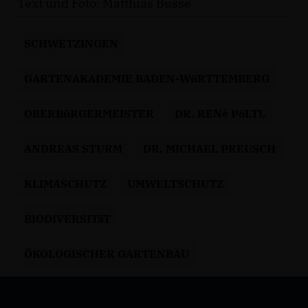
Text und Foto: Matthias Busse
SCHWETZINGEN
GARTENAKADEMIE BADEN-WüRTTEMBERG
OBERBüRGERMEISTER
DR. RENé PöLTL
ANDREAS STURM
DR. MICHAEL PREUSCH
KLIMASCHUTZ
UMWELTSCHUTZ
BIODIVERSITäT
ÖKOLOGISCHER GARTENBAU