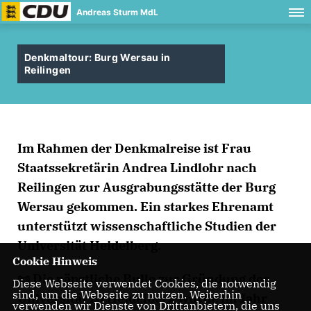
Andreas Sturm MdL
Denkmaltour: Burg Wersau in
Reilingen
Im Rahmen der Denkmalreise ist Frau
Staatssekretärin Andrea Lindlohr nach
Reilingen zur Ausgrabungsstätte der Burg
Wersau gekommen. Ein starkes Ehrenamt
unterstützt wissenschaftliche Studien der
Universität Heidelberg.
Cookie Hinweis
📜 Die päpstliche Bulle zur Gründung der
Diese Webseite verwendet Cookies, die notwendig
sind, um die Webseite zu nutzen. Weiterhin
Universität zu Heidelberg wurde im Jahr
verwenden wir Dienste von Drittanbietern, die uns