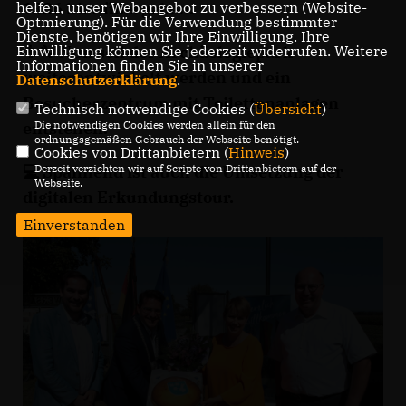
1386 hier übergeben.
helfen, unser Webangebot zu verbessern (Website-
Optmierung). Für die Verwendung bestimmter
Dienste, benötigen wir Ihre Einwilligung. Ihre
👨‍🔧 Nun soll der Archäologiepark
Einwilligung können Sie jederzeit widerrufen. Weitere
Informationen finden Sie in unserer
weiterentwickelt werden und ein
Datenschutzerklärung
.
Besucherzentrum mit Toilettenanlagen
Technisch notwendige Cookies (
Übersicht
)
entstehen.
Die notwendigen Cookies werden allein für den
ordnungsgemäßen Gebrauch der Webseite benötigt.
Cookies von Drittanbietern (
Hinweis
)
💻 Spannend ist auch die Umsetzung der
Derzeit verzichten wir auf Scripte von Drittanbietern auf der
Webseite.
digitalen Erkundungstour.
Einverstanden