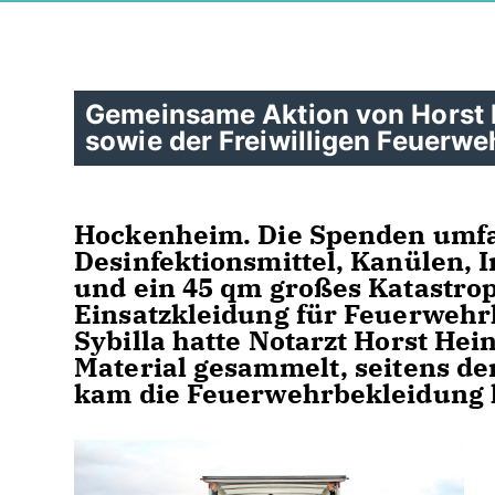
Gemeinsame Aktion von Horst H
sowie der Freiwilligen Feuerw
Hockenheim. Die Spenden umfa
Desinfektionsmittel, Kanülen, 
und ein 45 qm großes Katastrop
Einsatzkleidung für Feuerwehr
Sybilla hatte Notarzt Horst He
Material gesammelt, seitens d
kam die Feuerwehrbekleidung 