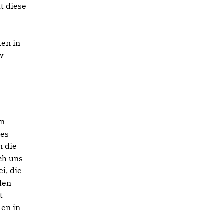
t diese
den in
w
en
des
n die
ch uns
i, die
den
t
den in