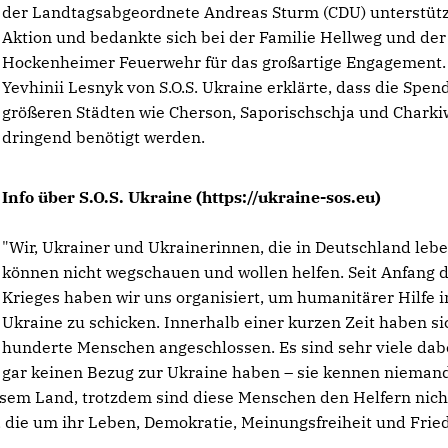
der Landtagsabgeordnete Andreas Sturm (CDU) unterstütz
Aktion und bedankte sich bei der Familie Hellweg und der
Hockenheimer Feuerwehr für das großartige Engagement.
Yevhinii Lesnyk von S.O.S. Ukraine erklärte, dass die Spen
größeren Städten wie Cherson, Saporischschja und Charki
dringend benötigt werden.
Info über S.O.S. Ukraine (https://ukraine-sos.eu)
"Wir, Ukrainer und Ukrainerinnen, die in Deutschland leb
können nicht wegschauen und wollen helfen. Seit Anfang 
Krieges haben wir uns organisiert, um humanitärer Hilfe i
Ukraine zu schicken. Innerhalb einer kurzen Zeit haben si
hunderte Menschen angeschlossen. Es sind sehr viele dabe
gar keinen Bezug zur Ukraine haben – sie kennen nieman
esem Land, trotzdem sind diese Menschen den Helfern nich
n, die um ihr Leben, Demokratie, Meinungsfreiheit und Frie