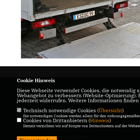
Cookie Hinweis
Diese Webseite verwendet Cookies, die notwendig si
Webangebot zu verbessern (Website-Optmierung). Fü
IMPRESSUM
DATENSCHUTZ
jederzeit widerrufen. Weitere Informationen finden
KONTAKT
Technisch notwendige Cookies (
Übersicht
)
Die notwendigen Cookies werden allein für den ordnungsgemäßen 
Cookies von Drittanbietern (
Hinweis
)
Derzeit verzichten wir auf Scripte von Drittanbietern auf der Websei
@2026 Andreas Sturm