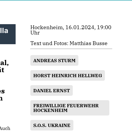
Hockenheim, 16.01.2024, 19:00
lla
Uhr
Text und Fotos: Matthias Busse
ANDREAS STURM
al,
ät
HORST HEINRICH HELLWEG
es
DANIEL ERNST
m
FREIWILLIGE FEUERWEHR
HOCKENHEIM
S.O.S. UKRAINE
 Auch