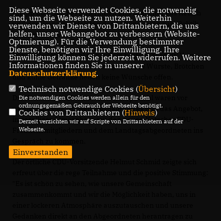
Diese Webseite verwendet Cookies, die notwendig
Knapp über 100 Besucherinnen und Besucher aus Ketsch
sind, um die Webseite zu nutzen. Weiterhin
und der Umgebung folgten der Ankündigung zur »Politik
verwenden wir Dienste von Drittanbietern, die uns
helfen, unser Webangebot zu verbessern (Website-
zum Anbeißen«.
Optmierung). Für die Verwendung bestimmter
Dienste, benötigen wir Ihre Einwilligung. Ihre
Für das leibliche Wohl war zudem bestens gesorgt: Vom
Einwilligung können Sie jederzeit widerrufen. Weitere
Informationen finden Sie in unserer
Landtagsabgeordneten selbst gebratene Würste, Brötchen
Datenschutzerklärung
.
und kühle Getränke ließen keine Wünsche offen.
Technisch notwendige Cookies (
Übersicht
)
Die Kommunalwahlen und die Europawahl waren vor
Die notwendigen Cookies werden allein für den
ordnungsgemäßen Gebrauch der Webseite benötigt.
weniger als vier Wochen, deshalb gab es nun das Angebot,
Cookies von Drittanbietern (
Hinweis
)
in geselliger Atmosphäre mit den neuen Ketscher CDU-
Derzeit verzichten wir auf Scripte von Drittanbietern auf der
Webseite.
Fraktionsmitgliedern und dem Landtagsabgeordneten ins
Gespräch zu kommen.
Einverstanden
Der örtliche CDU-Vorsitzende Helmut Schmid zeigte sich
erfreut über die rege Teilnahme und die positive Stimmung:
"Es ist schön zu sehen, wie unsere Gemeinschaft
zusammenkommt und wir die Möglichkeit haben, uns in
einer lockeren Atmosphäre auszutauschen und unsere
Gedanken direkt an den Abgeordneten herantragen zu