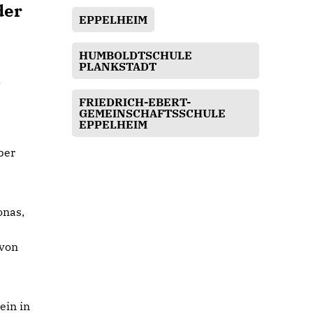
der
EPPELHEIM
HUMBOLDTSCHULE
PLANKSTADT
-
FRIEDRICH-EBERT-
GEMEINSCHAFTSSCHULE
EPPELHEIM
ber
onas,
 von
ein in