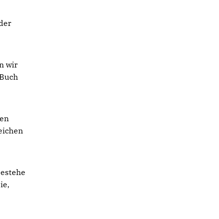
 der
n wir
 Buch
ren
reichen
bestehe
ie,