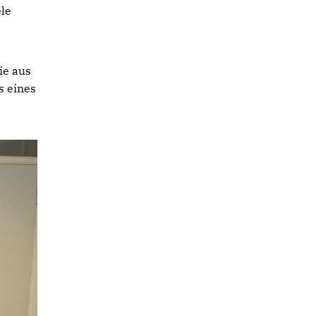
ele
ie aus
s eines