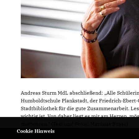
Andreas Sturm MdL abschließend: „Alle Schülerin
Humboldtschule Plankstadt, der Friedrich-Ebert
Stadtbibliothek für die gute Zusammenarbeit. Les
wichtig ist. Von daher liegt es mir am Herzen, m
motivieren.“ (Text und Fotos: Matthias Busse)
Cookie Hinweis