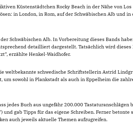
fiktiven Küstenstädtchen Rocky Beach in der Nähe von Los
 lösen: in London, in Rom, auf der Schwäbischen Alb und in
f der Schwäbischen Alb. In Vorbereitung dieses Bands habe
sprechend detailliert dargestellt. Tatsächlich wird dieses
zt“, erzählte Henkel-Waidhofer.
die weltbekannte schwedische Schriftstellerin Astrid Lindg
t, um sowohl in Plankstadt als auch in Eppelheim die zahl
dass jedes Buch aus ungefähr 200.000 Tastaturanschlägen 
) und gab Tipps für das eigene Schreiben. Ferner betonte s
erken auch jeweils aktuelle Themen aufzugreifen.