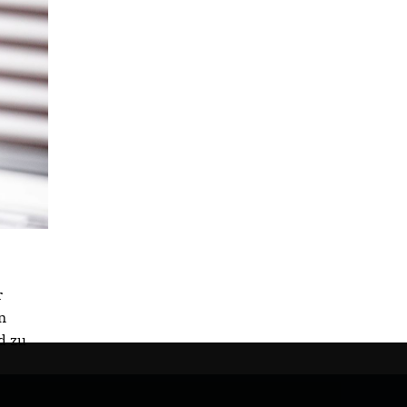
r
n
d zu