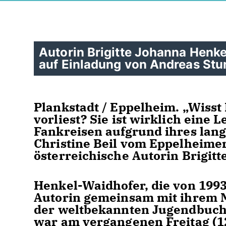
Autorin Brigitte Johanna Henke
auf Einladung von Andreas Stu
Plankstadt / Eppelheim. „Wisst 
vorliest? Sie ist wirklich eine
Fankreisen aufgrund ihres lan
Christine Beil vom Eppelheimer
österreichische Autorin Brigit
Henkel-Waidhofer, die von 1993
Autorin gemeinsam mit ihrem 
der weltbekannten Jugendbuchs
war am vergangenen Freitag (12