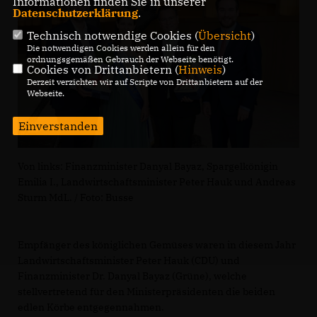
Informationen finden Sie in unserer
Datenschutzerklärung
.
Technisch notwendige Cookies (
Übersicht
)
Die notwendigen Cookies werden allein für den
ordnungsgemäßen Gebrauch der Webseite benötigt.
Cookies von Drittanbietern (
Hinweis
)
Derzeit verzichten wir auf Scripte von Drittanbietern auf der
Webseite.
Einverstanden
Von links: Finanzminister Danyal Bayaz, Spargelkönigin
Emilia I., Landwirtschaftsminister Peter Hauk und Andreas
Sturm MdL. / Foto: Busse
Empfänger des königlichen Gemüses waren in diesem Jahr
Landwirtschaftsminister Peter Hauk (CDU) und
Finanzminister Dr. Danyal Bayaz (Grüne), welche
stellvertretend für den Ministerpräsidenten die beiden
edlen Körbe entgegennahmen.