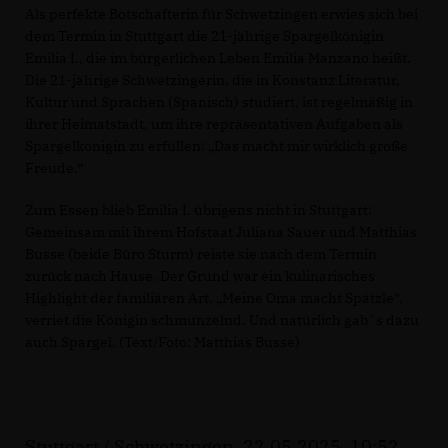
Als perfekte Botschafterin für Schwetzingen erwies sich bei
dem Termin in Stuttgart die 21-jährige Spargelkönigin
Emilia I., die im bürgerlichen Leben Emilia Manzano heißt.
Die 21-jährige Schwetzingerin, die in Konstanz Literatur,
Kultur und Sprachen (Spanisch) studiert, ist regelmäßig in
ihrer Heimatstadt, um ihre repräsentativen Aufgaben als
Spargelkönigin zu erfüllen: „Das macht mir wirklich große
Freude.“
Zum Essen blieb Emilia I. übrigens nicht in Stuttgart:
Gemeinsam mit ihrem Hofstaat Juliana Sauer und Matthias
Busse (beide Büro Sturm) reiste sie nach dem Termin
zurück nach Hause. Der Grund war ein kulinarisches
Highlight der familiären Art. „Meine Oma macht Spätzle“,
verriet die Königin schmunzelnd. Und natürlich gab´s dazu
auch Spargel. (Text/Foto: Matthias Busse)
Stuttgart / Schwetzingen, 22.05.2025, 10:52