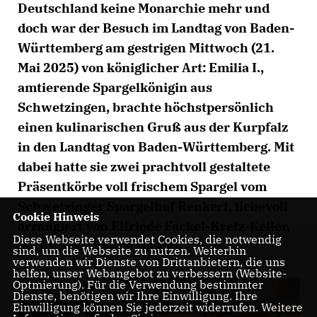
Deutschland keine Monarchie mehr und
doch war der Besuch im Landtag von Baden-
Württemberg am gestrigen Mittwoch (21.
Mai 2025) von königlicher Art: Emilia I.,
amtierende Spargelkönigin aus
Schwetzingen, brachte höchstpersönlich
einen kulinarischen Gruß aus der Kurpfalz
in den Landtag von Baden-Württemberg. Mit
dabei hatte sie zwei prachtvoll gestaltete
Präsentkörbe voll frischem Spargel vom
Schwetzinger Spargelhof Renkert, liebevoll
Cookie Hinweis
arrangiert von Elfriede Fackel-Kretz-Keller,
Diese Webseite verwendet Cookies, die notwendig
die für viel Freude sorgten.
sind, um die Webseite zu nutzen. Weiterhin
verwenden wir Dienste von Drittanbietern, die uns
helfen, unser Webangebot zu verbessern (Website-
Optmierung). Für die Verwendung bestimmter
Dienste, benötigen wir Ihre Einwilligung. Ihre
Einwilligung können Sie jederzeit widerrufen. Weitere