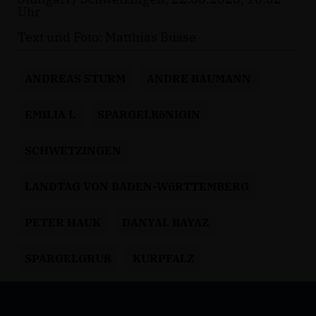
Uhr
Text und Foto: Matthias Busse
ANDREAS STURM
ANDRE BAUMANN
EMILIA I.
SPARGELKöNIGIN
SCHWETZINGEN
LANDTAG VON BADEN-WüRTTEMBERG
PETER HAUK
DANYAL BAYAZ
SPARGELGRUß
KURPFALZ