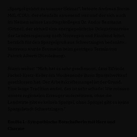
Spargel gehört zu unserer Heimat“, betonte Andreas Sturm
MdL (CDU), der ebenfalls anwesend war und der sich auch
im Namen seines Landtagskollegen Dr. Andre Baumann
(Grüne), der aktuell eine energiepolitische Delegationsreise
der Landesregierung nach Norwegen und Finnland leitet,
herzlich für den Spargelgruß aus Schwetzingen bedankte.
Vertreten wurde Baumann beim gestrigen Termin von
Patrick Alberti (Büroleitung).
Sturm weiter: "Mich hat es sehr geschmerzt, dass Elfriede
Fackel-Kretz-Keller am Wochenende ihren Spargelverkauf
geschlossen hat. Der Arbeitskräftemangel ist der Grund.
Eine lange Tradition endet, das ist sehr schade! Wir müssen
unsere regionalen Erzeuger unterstützen, ohne die
Landwirte gibt es keinen Spargel, ohne Spargel gibt es keine
Spargelstadt Schwetzingen."
Emilia I.: Sympathische Botschafterin mit Herz und
Charme