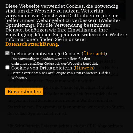
Diese Webseite verwendet Cookies, die notwendig
sind, um die Webseite zu nutzen. Weiterhin
verwenden wir Dienste von Drittanbietern, die uns
helfen, unser Webangebot zu verbessern (Website-
Optmierung). Für die Verwendung bestimmter
Die Rektorin der Nordstadt-Grundschule, Alice Geier, mit
Dienste, benötigen wir Ihre Einwilligung. Ihre
Einwilligung können Sie jederzeit widerrufen. Weitere
Andreas Sturm MdL. / Foto: Busse
Informationen finden Sie in unserer
Datenschutzerklärung
.
Technisch notwendige Cookies (
Übersicht
)
Ein Thema des Gesprächs war das Startchancen-
Die notwendigen Cookies werden allein für den
Programm, in das die Grundschule in der Spargelstadt
ordnungsgemäßen Gebrauch der Webseite benötigt.
Cookies von Drittanbietern (
Hinweis
)
aufgenommen wurde. Damit erhält die Schule ab Herbst
Derzeit verzichten wir auf Scripte von Drittanbietern auf der
zusätzliche Förderung des Bundes und des Landes. „Mit
Webseite.
dem Startchancen-Programm wollen wir die
Bildungsgerechtigkeit und Chancengleichheit für alle
Einverstanden
Schülerinnen und Schüler stärken. Ich freue mich, dass
insgesamt fünf Schulen aus meinem Wahlkreis in das
Startchancen-Programm aufgenommen wurden“, so Sturm,
der selbst Gymnasiallehrer ist.
Mit Schulleiterin Geier tauschte sich der CDU-Abgeordnete
über die Details des Programms und die konkrete