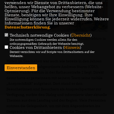
verwenden wir Dienste von Drittanbietern, die uns
helfen, unser Webangebot zu verbessern (Website-
Optmierung). Für die Verwendung bestimmter
Dienste, benötigen wir Ihre Einwilligung. Ihre
Einwilligung können Sie jederzeit widerrufen. Weitere
Informationen finden Sie in unserer
Datenschutzerklärung
.
Technisch notwendige Cookies (
Übersicht
)
Andreas Sturm MdL mit Team vor seinem Wahlkreisbüro in
Die notwendigen Cookies werden allein für den
Hockenheim.
ordnungsgemäßen Gebrauch der Webseite benötigt.
Cookies von Drittanbietern (
Hinweis
)
Derzeit verzichten wir auf Scripte von Drittanbietern auf der
Webseite.
Mitten im Geschehen war auch wie bereits in den Jahren
zuvor der Landtagsabgeordnete Andreas Sturm (CDU),
Einverstanden
dessen Wahlkreisbüro in der Rathausstraße 2 liegt. Direkt
davor hatte er gemeinsam mit seinem Team seine mobile
AnsprechBAR“ aufgebaut. Dort stand er den
Besucherinnen und Besuchern als Ansprechpartner zur
Verfügung, suchte den Dialog und informierte über aktuelle
Themen aus dem Landtag und der Region. Viele Passanten
nutzten die Gelegenheit, um mit dem Abgeordneten ins
Gespräch zu kommen, insbesondere die Themen