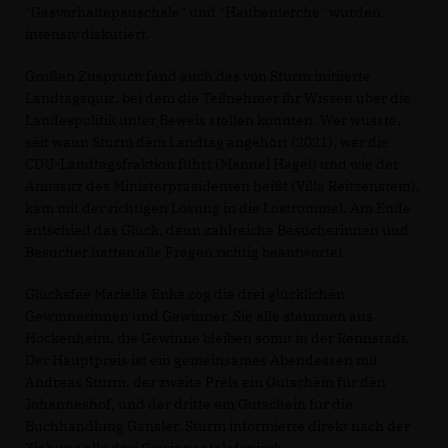
"Gasvorhaltepauschale" und "Haubenlerche" wurden
intensiv diskutiert.
Großen Zuspruch fand auch das von Sturm initiierte
Landtagsquiz, bei dem die Teilnehmer ihr Wissen über die
Landespolitik unter Beweis stellen konnten. Wer wusste,
seit wann Sturm dem Landtag angehört (2021), wer die
CDU-Landtagsfraktion führt (Manuel Hagel) und wie der
Amtssitz des Ministerpräsidenten heißt (Villa Reitzenstein),
kam mit der richtigen Lösung in die Lostrommel. Am Ende
entschied das Glück, denn zahlreiche Besucherinnen und
Besucher hatten alle Fragen richtig beantwortet.
Glücksfee Mariella Enke zog die drei glücklichen
Gewinnerinnen und Gewinner. Sie alle stammen aus
Hockenheim, die Gewinne bleiben somit in der Rennstadt.
Der Hauptpreis ist ein gemeinsames Abendessen mit
Andreas Sturm, der zweite Preis ein Gutschein für den
Johanneshof, und der dritte ein Gutschein für die
Buchhandlung Gansler. Sturm informierte direkt nach der