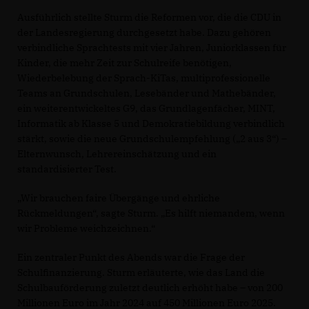
Ausführlich stellte Sturm die Reformen vor, die die CDU in
der Landesregierung durchgesetzt habe. Dazu gehören
verbindliche Sprachtests mit vier Jahren, Juniorklassen für
Kinder, die mehr Zeit zur Schulreife benötigen,
Wiederbelebung der Sprach-KiTas, multiprofessionelle
Teams an Grundschulen, Lesebänder und Mathebänder,
ein weiterentwickeltes G9, das Grundlagenfächer, MINT,
Informatik ab Klasse 5 und Demokratiebildung verbindlich
stärkt, sowie die neue Grundschulempfehlung („2 aus 3“) –
Elternwunsch, Lehrereinschätzung und ein
standardisierter Test.
Wir brauchen faire Übergänge und ehrliche
Rückmeldungen“, sagte Sturm. „Es hilft niemandem, wenn
wir Probleme weichzeichnen.“
Ein zentraler Punkt des Abends war die Frage der
Schulfinanzierung. Sturm erläuterte, wie das Land die
Schulbauförderung zuletzt deutlich erhöht habe – von 200
Millionen Euro im Jahr 2024 auf 450 Millionen Euro 2025.