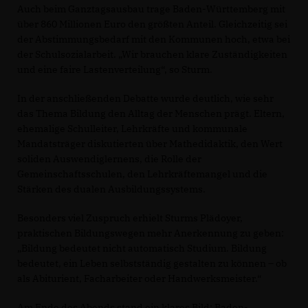
Auch beim Ganztagsausbau trage Baden-Württemberg mit
über 860 Millionen Euro den größten Anteil. Gleichzeitig sei
der Abstimmungsbedarf mit den Kommunen hoch, etwa bei
der Schulsozialarbeit. „Wir brauchen klare Zuständigkeiten
und eine faire Lastenverteilung“, so Sturm.
In der anschließenden Debatte wurde deutlich, wie sehr
das Thema Bildung den Alltag der Menschen prägt. Eltern,
ehemalige Schulleiter, Lehrkräfte und kommunale
Mandatsträger diskutierten über Mathedidaktik, den Wert
soliden Auswendiglernens, die Rolle der
Gemeinschaftsschulen, den Lehrkräftemangel und die
Stärken des dualen Ausbildungssystems.
Besonders viel Zuspruch erhielt Sturms Plädoyer,
praktischen Bildungswegen mehr Anerkennung zu geben:
Bildung bedeutet nicht automatisch Studium. Bildung
bedeutet, ein Leben selbstständig gestalten zu können – ob
als Abiturient, Facharbeiter oder Handwerksmeister.“
Am Ende des Abends stand ein klares Bild: Baden-