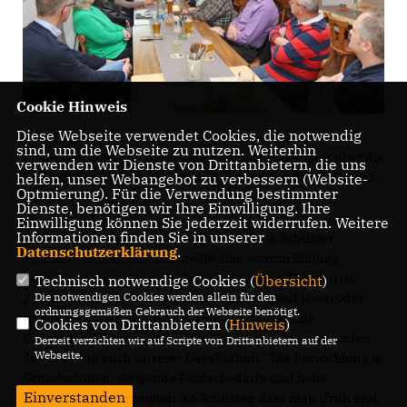
Cookie Hinweis
Diese Webseite verwendet Cookies, die notwendig
Landtagsabgeordneter Andreas Sturm (CDU) sprach auf
sind, um die Webseite zu nutzen. Weiterhin
Einladung des CDU-Gemeindeverbands Plankstadt über die
verwenden wir Dienste von Drittanbietern, die uns
Zukunft der Bildung in Baden-Württemberg. (Foto: Busse)
helfen, unser Webangebot zu verbessern (Website-
Optmierung). Für die Verwendung bestimmter
Dienste, benötigen wir Ihre Einwilligung. Ihre
Einwilligung können Sie jederzeit widerrufen. Weitere
Informationen finden Sie in unserer
CDU-Gemeindeverbandsvorsitzende Jutta Schuster
Datenschutzerklärung
.
eröffnete den Abend und stellte klar, warum Bildung
derzeit eines der drängendsten politischen Themen ist:
Technisch notwendige Cookies (
Übersicht
)
Die notwendigen Cookies werden allein für den
Wenn immer mehr Kinder nicht ausreichend lesen oder
ordnungsgemäßen Gebrauch der Webseite benötigt.
rechnen können, dann reden wir nicht über eine
Cookies von Drittanbietern (
Hinweis
)
Kleinigkeit. Wir reden über die Grundlage ihrer gesamten
Derzeit verzichten wir auf Scripte von Drittanbietern auf der
Webseite.
Zukunft und auch unserer Gesellschaft.“ Die Entwicklung in
Grundschulen, steigende Förderbedarfe und hohe
Einverstanden
Abbrecherquoten zeigten, so Schuster, dass man „früh und