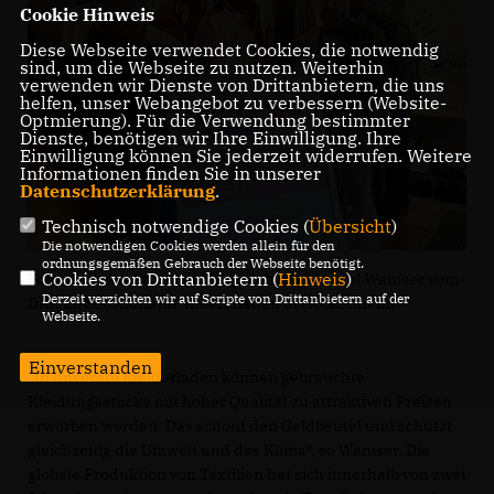
Cookie Hinweis
Diese Webseite verwendet Cookies, die notwendig
sind, um die Webseite zu nutzen. Weiterhin
verwenden wir Dienste von Drittanbietern, die uns
helfen, unser Webangebot zu verbessern (Website-
Optmierung). Für die Verwendung bestimmter
Dienste, benötigen wir Ihre Einwilligung. Ihre
Einwilligung können Sie jederzeit widerrufen. Weitere
Informationen finden Sie in unserer
Datenschutzerklärung
.
Technisch notwendige Cookies (
Übersicht
)
Die notwendigen Cookies werden allein für den
ordnungsgemäßen Gebrauch der Webseite benötigt.
Cookies von Drittanbietern (
Hinweis
)
Foto: Andreas Sturm im Gespräch mit Manuel Wamser vom
Derzeit verzichten wir auf Scripte von Drittanbietern auf der
DRK im Secondhand-Kleiderladen in Hockenheim
Webseite.
Einverstanden
In unserem Kleiderladen können gebrauchte
Kleidungsstücke mit hoher Qualität zu attraktiven Preisen
erworben werden. Das schont den Geldbeutel und schützt
gleichzeitig die Umwelt und das Klima“, so Wamser. Die
globale Produktion von Textilien hat sich innerhalb von zwei