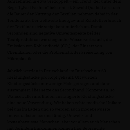
Jahrzehnten in etwa verdoppelt – ein Trend, der unter dem
Begriff „Fast Fashion“ bekannt ist. Sowohl Qualität als auch
die Dauer der Nutzung der Textilien nehmen dabei in der
Tendenz ab. Der weltweite Energie- und Rohstoffverbrauch
der Textilindustrie steigt kontinuierlich an. Damit
verbunden sind negative Umweltaspekte bei der
Textilproduktion wie steigender Wasserverbrauch, die
Emission von Kohlendioxid (CO₂), der Einsatz von
Chemikalien oder die Problematik der Freisetzung von
Mikroplastik.
Jährlich werden in Deutschland im Durchschnitt 60
Kleidungsstücke pro Kopf gekauft. Oft würden
Kleidungsstücke nur wenige Male getragen und dann
ausrangiert. Hier setze das Secondhand-Konzept an, so
Wamser. „Bei uns finden ausrangierte Kleidungsstücke
eine neue Verwendung. Wir haben echte modische Unikate
bei uns im Laden und so werden auch modebewusste
Individualisten bei uns fündig. Umwelt- und
kostenbewusste Menschen, aber vor allem auch Menschen
mit geringem Einkommen können hier gebrauchte