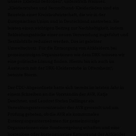
unsere Existenz bedrohen“, unterstrich Wamser.
Kleiderstuben und Secondhand-Kleiderläden sind ein
Baustein einer Kreislaufwirtschaft, die wir in der
Europäischen Union und in Deutschland anstreben. Sie
leisten einen wichtigen Beitrag zur Nachhaltigkeit, indem
Bekleidungsstücke einer neuen Verwendung zugeführt und
Textilabfälle reduziert werden. Das ist gelebter
Umweltschutz. Für die Entsorgung von Altkleidern bei
gemeinnützigen Organisationen wie dem DRK müssen wir
eine politische Lösung finden. Hierzu bin ich auch im
Austausch mit der DRK-Kleiderstube in Oftersheim“,
betonte Sturm.
Der CDU-Abgeordnete hatte sich bereits im letzten Jahr in
einem Schreiben an die Vorständin der AVR, Katja
Deschner, und Landrat Stefan Dallinger als
Verwaltungsratsvorsitzender der AVR gewandt und um
Prüfung gebeten, ob die AVR als kommunales
Entsorgungsunternehmen für gemeinnützige
Organisationen eine Sonderregelung schaffen und eine
kostenlose oder kostengünstige Entsorgung der Altkleider