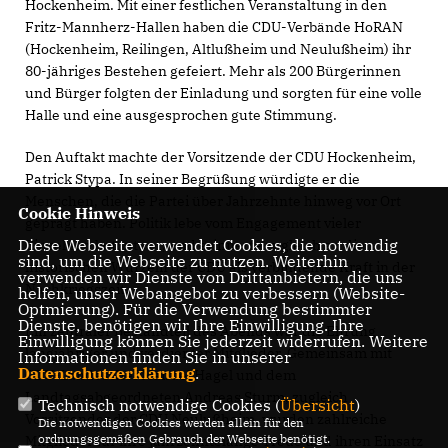
Hockenheim. Mit einer festlichen Veranstaltung in den
Fritz-Mannherz-Hallen haben die CDU-Verbände HoRAN
(Hockenheim, Reilingen, Altlußheim und Neulußheim) ihr
80-jähriges Bestehen gefeiert. Mehr als 200 Bürgerinnen
und Bürger folgten der Einladung und sorgten für eine volle
Halle und eine ausgesprochen gute Stimmung.
Den Auftakt machte der Vorsitzende der CDU Hockenheim,
Patrick Stypa. In seiner Begrüßung würdigte er die
Menschen, die die Partei über Jahrzehnte hinweg vor Ort
Cookie Hinweis
geprägt haben. Politik lebe vom Engagement vieler
Diese Webseite verwendet Cookies, die notwendig
Einzelner, betonte er, und erinnerte zugleich an die
sind, um die Webseite zu nutzen. Weiterhin
historischen Wurzeln der CDU als verbindende Kraft in der
verwenden wir Dienste von Drittanbietern, die uns
Nachkriegszeit.
helfen, unser Webangebot zu verbessern (Website-
Optmierung). Für die Verwendung bestimmter
Dienste, benötigen wir Ihre Einwilligung. Ihre
Ein zentraler Bestandteil des Abends war die Ehrung
Einwilligung können Sie jederzeit widerrufen. Weitere
langjähriger und verdienter Mitglieder. Gemeinsam mit
Informationen finden Sie in unserer
Datenschutzerklärung
.
CDU-Landeschef Manuel Hagel und dem
Landtagsabgeordneten Andreas Sturm, zugleich
Technisch notwendige Cookies (
Übersicht
)
Vorsitzender der CDU Neulußheim, wurden zahlreiche
Die notwendigen Cookies werden allein für den
ordnungsgemäßen Gebrauch der Webseite benötigt.
Mitglieder für ihre jahrzehntelange Treue und ihren Einsatz