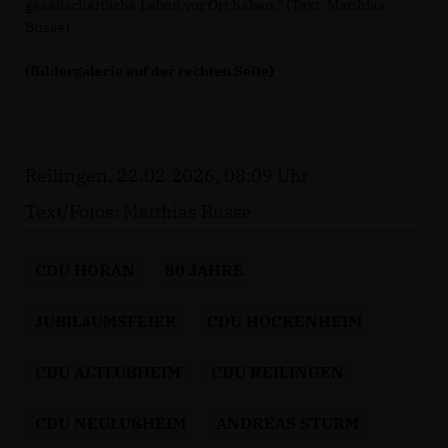
gesellschaftliche Leben vor Ort haben." (Text: Matthias
Busse)
(Bildergalerie auf der rechten Seite)
Reilingen, 22.02.2026, 08:09 Uhr
Text/Fotos: Matthias Busse
CDU HORAN
80 JAHRE
JUBILäUMSFEIER
CDU HOCKENHEIM
CDU ALTLUßHEIM
CDU REILINGEN
CDU NEULUßHEIM
ANDREAS STURM