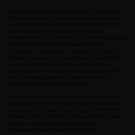
Neben den politischen Beiträgen trug auch das kulturelle
Programm wesentlich zur gelungenen Atmosphäre bei. Für
die musikalische Unterhaltung sorgte die Band BAPH, die
beim Publikum großen Anklang fand. Für einen
besonderen Höhepunkt sorgte die „Dance Crew“ der Ersten
Großen Hockenheimer Carnevalsgesellschaft (HCG
Hockenheim). Unter dem Motto „Auf der Suche nach der
Goldenen Narrenkappe“ präsentierten die Tänzerinnen
eine energiegeladene James-Bond-Choreografie und
begeisterten das Publikum als Geheimagentinnen auf der
Bühne. Den stimmungsvollen Abschluss bildete das
gemeinsame Singen des Badner Liedes.
Sturm abschließend: "Mit der Jubiläumsfeier wurde nicht
nur auf acht Jahrzehnte Parteigeschichte zurückgeblickt,
sondern auch die starke Verwurzelung der CDU HoRAN in
der Region sichtbar. Der Abend machte deutlich, welchen
Stellenwert ehrenamtliches Engagement und
kommunalpolitischer Einsatz weiterhin für das