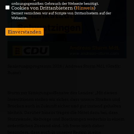
ordnungsgemäßen Gebrauch der Webseite benötigt.
Cookies von Drittanbietern (
Hinweis
)
Derzeit verzichten wir auf Scripte von Drittanbietern auf der
Webseite.
Einverstanden
Sanierungsprogramm 2026 / Andreas Sturm MdL (Grafik:
Busse)
Sturm zur Sanierungsoffensive des Landes: „Mit diesen
Investitionen stellen wir sicher, dass unsere Straßen und
Brücken auch in Zukunft sicher und gut instand gehalten
bleiben. Darüber hinaus tragen die Mittel dazu bei, dass
Stützwände, Radwege und Böschungen weiterhin in einem
ordentlichen Zustand sind. Ich freue mich daher
besonders, dass auch in unserer Region in eine