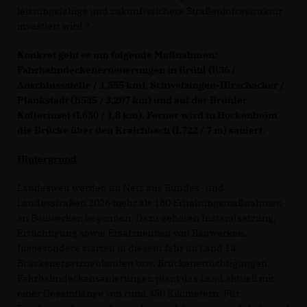
leistungsfähige und zukunftssichere Straßeninfrastruktur
investiert wird.“
Konkret geht es um folgende Maßnahmen:
Fahrbahndeckenerneuerungen in Brühl (B36 /
Anschlussstelle / 1,555 km), Schwetzingen-Hirschacker /
Plankstadt (B535 / 3,207 km) und auf der Brühler
Kollerinsel (L630 / 1,8 km). Ferner wird in Hockenheim
die Brücke über den Kraichbach (L722 / 7 m) saniert.
Hintergrund
Landesweit werden im Netz aus Bundes- und
Landesstraßen 2026 mehr als 180 Erhaltungsmaßnahmen
an Bauwerken begonnen. Dazu gehören Instandsetzung,
Ertüchtigung sowie Ersatzneubau von Bauwerken.
Insbesondere starten in diesem Jahr im Land 14
Brückenersatzneubauten bzw. Brückenertüchtigungen.
Fahrbahndeckensanierungen plant das Land aktuell mit
einer Gesamtlänge von rund 450 Kilometern. Für