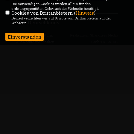
Die notwendigen Cookies werden allein für den
CDU Baden-Württemberg
ordnungsgemäßen Gebrauch der Webseite benötigt.
Cookies von Drittanbietern (
Hinweis
)
Derzeit verzichten wir auf Scripte von Drittanbietern auf der
CDU Deutschlands
Webseite.
@2026 Andreas Sturm
Realisation: Sharkness Media
Einverstanden
Alle Rechte vorbehalten.
GmbH & Co. KG