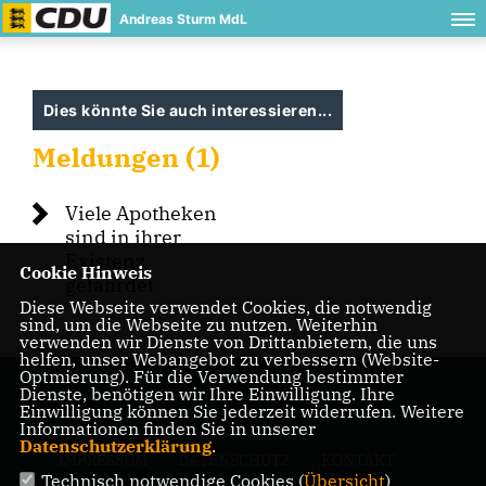
Andreas Sturm MdL
Dies könnte Sie auch interessieren...
Meldungen (1)
Viele Apotheken
sind in ihrer
Existenz
Cookie Hinweis
gefährdet
Diese Webseite verwendet Cookies, die notwendig
sind, um die Webseite zu nutzen. Weiterhin
verwenden wir Dienste von Drittanbietern, die uns
helfen, unser Webangebot zu verbessern (Website-
Optmierung). Für die Verwendung bestimmter
Dienste, benötigen wir Ihre Einwilligung. Ihre
Einwilligung können Sie jederzeit widerrufen. Weitere
Informationen finden Sie in unserer
Datenschutzerklärung
.
IMPRESSUM
DATENSCHUTZ
KONTAKT
Technisch notwendige Cookies (
Übersicht
)