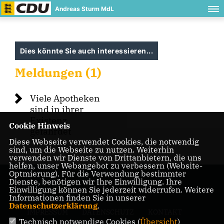
Andreas Sturm MdL
Dies könnte Sie auch interessieren...
Meldungen (1)
Viele Apotheken
sind in ihrer
Existenz
Cookie Hinweis
gefährdet
Diese Webseite verwendet Cookies, die notwendig
sind, um die Webseite zu nutzen. Weiterhin
verwenden wir Dienste von Drittanbietern, die uns
helfen, unser Webangebot zu verbessern (Website-
Optmierung). Für die Verwendung bestimmter
Dienste, benötigen wir Ihre Einwilligung. Ihre
Einwilligung können Sie jederzeit widerrufen. Weitere
Informationen finden Sie in unserer
Datenschutzerklärung
.
IMPRESSUM
DATENSCHUTZ
KONTAKT
Technisch notwendige Cookies (
Übersicht
)