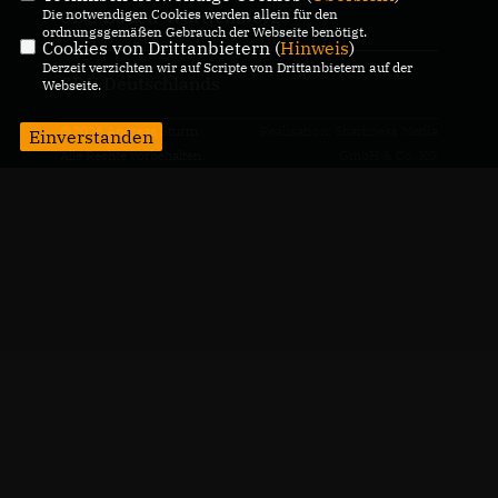
Die notwendigen Cookies werden allein für den
CDU Baden-Württemberg
ordnungsgemäßen Gebrauch der Webseite benötigt.
Cookies von Drittanbietern (
Hinweis
)
Derzeit verzichten wir auf Scripte von Drittanbietern auf der
CDU Deutschlands
Webseite.
@2026 Andreas Sturm
Realisation: Sharkness Media
Einverstanden
Alle Rechte vorbehalten.
GmbH & Co. KG