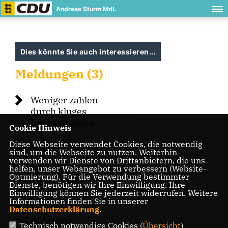
Andreas Sturm MdL
Dies könnte Sie auch interessieren...
Meldungen (3)
Weniger zahlen
durch kluges
Energiesparen
Cookie Hinweis
Diese Webseite verwendet Cookies, die notwendig
Eine
sind, um die Webseite zu nutzen. Weiterhin
energieautarke
verwenden wir Dienste von Drittanbietern, die uns
helfen, unser Webangebot zu verbessern (Website-
Oase“ in
Optmierung). Für die Verwendung bestimmter
Altlußheim
Dienste, benötigen wir Ihre Einwilligung. Ihre
Einwilligung können Sie jederzeit widerrufen. Weitere
Informationen finden Sie in unserer
Politik zum
Datenschutzerklärung
.
Anfassen
Technisch notwendige Cookies (
Übersicht
)