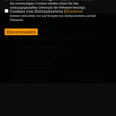
Die notwendigen Cookies werden allein für den
ordnungsgemäßen Gebrauch der Webseite benötigt.
Cookies von Drittanbietern (
Hinweis
)
Derzeit verzichten wir auf Scripte von Drittanbietern auf der
Webseite.
Einverstanden
IMPRESSUM
DATENSCHUTZ
KONTAKT
CDU Baden-Württemberg
CDU Deutschlands
@2026 Andreas Sturm
Realisation: Sharkness Media
Alle Rechte vorbehalten.
GmbH & Co. KG