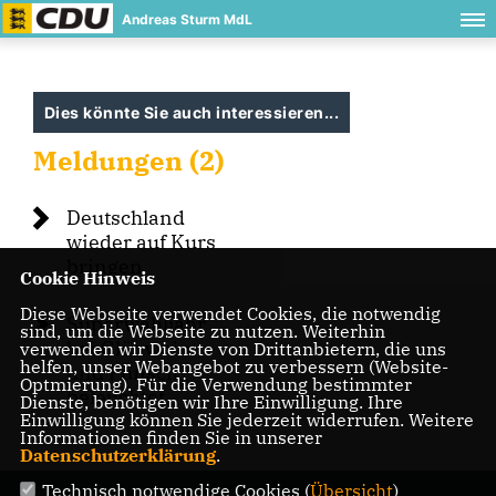
Andreas Sturm MdL
Dies könnte Sie auch interessieren...
Meldungen (2)
Deutschland
wieder auf Kurs
bringen
Cookie Hinweis
Diese Webseite verwendet Cookies, die notwendig
Superwahljahr
sind, um die Webseite zu nutzen. Weiterhin
bei Glühwein
verwenden wir Dienste von Drittanbietern, die uns
helfen, unser Webangebot zu verbessern (Website-
und Punsch
Optmierung). Für die Verwendung bestimmter
beleuchtet
Dienste, benötigen wir Ihre Einwilligung. Ihre
Einwilligung können Sie jederzeit widerrufen. Weitere
Informationen finden Sie in unserer
Datenschutzerklärung
.
Technisch notwendige Cookies (
Übersicht
)