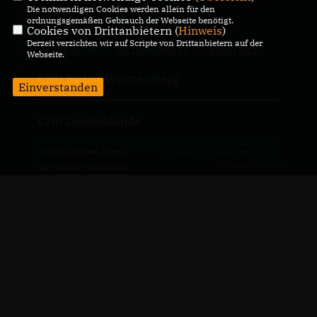
Die notwendigen Cookies werden allein für den
ordnungsgemäßen Gebrauch der Webseite benötigt.
Cookies von Drittanbietern (
Hinweis
)
Derzeit verzichten wir auf Scripte von Drittanbietern auf der
IMPRESSUM
DATENSCHUTZ
KONTAKT
Webseite.
CDU Baden-Württemberg
Einverstanden
CDU Deutschlands
@2026 Andreas Sturm
Realisation: Sharkness Media
Alle Rechte vorbehalten.
GmbH & Co. KG