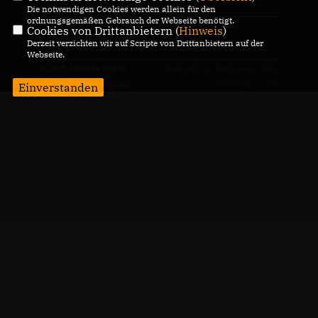
Die notwendigen Cookies werden allein für den
ordnungsgemäßen Gebrauch der Webseite benötigt.
Cookies von Drittanbietern (
Hinweis
)
CDU Deutschlands
Derzeit verzichten wir auf Scripte von Drittanbietern auf der
Webseite.
@2026 Andreas Sturm
Realisation: Sharkness Media
Alle Rechte vorbehalten.
GmbH & Co. KG
Einverstanden