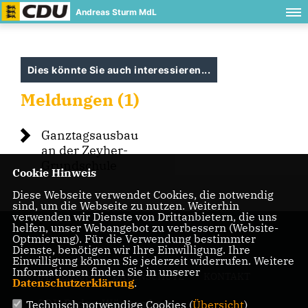
Andreas Sturm MdL
Dies könnte Sie auch interessieren...
Meldungen (1)
Ganztagsausbau
an der Zeyher-
Grundschule
Cookie Hinweis
Diese Webseite verwendet Cookies, die notwendig
sind, um die Webseite zu nutzen. Weiterhin
verwenden wir Dienste von Drittanbietern, die uns
helfen, unser Webangebot zu verbessern (Website-
Optmierung). Für die Verwendung bestimmter
Dienste, benötigen wir Ihre Einwilligung. Ihre
Einwilligung können Sie jederzeit widerrufen. Weitere
Informationen finden Sie in unserer
IMPRESSUM
DATENSCHUTZ
KONTAKT
Datenschutzerklärung
.
CDU Baden-Württemberg
Technisch notwendige Cookies (
Übersicht
)