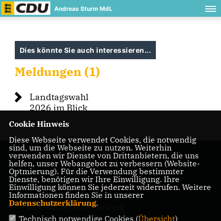
Andreas Sturm MdL
Dies könnte Sie auch interessieren...
Meldungen (1)
Landtagswahl
2026 im Blick
Cookie Hinweis
Diese Webseite verwendet Cookies, die notwendig
sind, um die Webseite zu nutzen. Weiterhin
verwenden wir Dienste von Drittanbietern, die uns
helfen, unser Webangebot zu verbessern (Website-
Optmierung). Für die Verwendung bestimmter
Dienste, benötigen wir Ihre Einwilligung. Ihre
Einwilligung können Sie jederzeit widerrufen. Weitere
IMPRESSUM
DATENSCHUTZ
KONTAKT
Informationen finden Sie in unserer
Datenschutzerklärung
.
CDU Baden-Württemberg
Technisch notwendige Cookies (
Übersicht
)