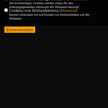
Die notwendigen Cookies werden allein für den
ordnungsgemäßen Gebrauch der Webseite benötigt.
CDU Deutschlands
Cookies von Drittanbietern (
Hinweis
)
Derzeit verzichten wir auf Scripte von Drittanbietern auf der
@2026 Andreas Sturm
Realisation: Sharkness Media
Webseite.
Alle Rechte vorbehalten.
GmbH & Co. KG
Einverstanden