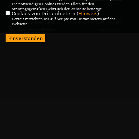
Die notwendigen Cookies werden allein für den
ordnungsgemäßen Gebrauch der Webseite benötigt.
CDU Deutschlands
Cookies von Drittanbietern (
Hinweis
)
Derzeit verzichten wir auf Scripte von Drittanbietern auf der
@2026 Andreas Sturm
Realisation: Sharkness Media
Webseite.
Alle Rechte vorbehalten.
GmbH & Co. KG
Einverstanden