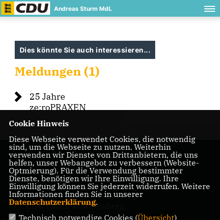
Andreas Sturm MdL
Dies könnte Sie auch interessieren...
Meldungen (1)
25 Jahre
ze:roPRAXEN
Cookie Hinweis
Diese Webseite verwendet Cookies, die notwendig
sind, um die Webseite zu nutzen. Weiterhin
verwenden wir Dienste von Drittanbietern, die uns
helfen, unser Webangebot zu verbessern (Website-
Optmierung). Für die Verwendung bestimmter
Dienste, benötigen wir Ihre Einwilligung. Ihre
Einwilligung können Sie jederzeit widerrufen. Weitere
IMPRESSUM
DATENSCHUTZ
KONTAKT
Informationen finden Sie in unserer
Datenschutzerklärung
.
CDU Baden-Württemberg
Technisch notwendige Cookies (
Übersicht
)