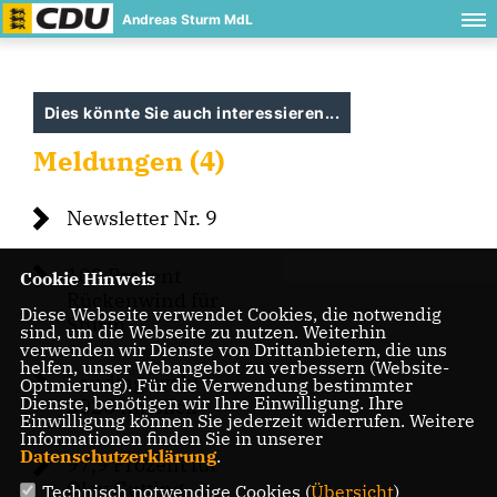
Andreas Sturm MdL
Dies könnte Sie auch interessieren...
Meldungen (4)
Newsletter Nr. 9
100 Prozent
Cookie Hinweis
Rückenwind für
Diese Webseite verwendet Cookies, die notwendig
Sturm
sind, um die Webseite zu nutzen. Weiterhin
verwenden wir Dienste von Drittanbietern, die uns
helfen, unser Webangebot zu verbessern (Website-
Landtagswahl
Optmierung). Für die Verwendung bestimmter
Dienste, benötigen wir Ihre Einwilligung. Ihre
2026 im Blick
Einwilligung können Sie jederzeit widerrufen. Weitere
Informationen finden Sie in unserer
Datenschutzerklärung
.
97,9 Prozent für
Olav Gutting
Technisch notwendige Cookies (
Übersicht
)