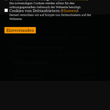
Die notwendigen Cookies werden allein für den
ordnungsgemäßen Gebrauch der Webseite benötigt.
Cookies von Drittanbietern (
Hinweis
)
Derzeit verzichten wir auf Scripte von Drittanbietern auf der
Webseite.
Einverstanden
IMPRESSUM
DATENSCHUTZ
KONTAKT
CDU Baden-Württemberg
CDU Deutschlands
@2026 Andreas Sturm
Realisation: Sharkness Media
Alle Rechte vorbehalten.
GmbH & Co. KG