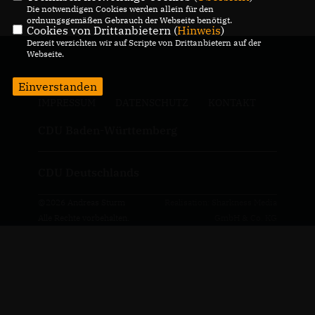
Die notwendigen Cookies werden allein für den
ordnungsgemäßen Gebrauch der Webseite benötigt.
Cookies von Drittanbietern (
Hinweis
)
Derzeit verzichten wir auf Scripte von Drittanbietern auf der
Webseite.
Einverstanden
IMPRESSUM
DATENSCHUTZ
KONTAKT
CDU Baden-Württemberg
CDU Deutschlands
@2026 Andreas Sturm
Realisation: Sharkness Media
Alle Rechte vorbehalten.
GmbH & Co. KG