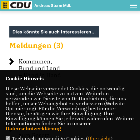
Andreas Sturm MdL
Dies könnte Sie auch interessieren...
Meldungen (3)
Kommunen,
Bund und Land
– Hand in Hand
Cookie Hinweis
Diese Webseite verwendet Cookies, die notwendig
Aufgaben der
sind, um die Webseite zu nutzen. Weiterhin
Europäischen
verwenden wir Dienste von Drittanbietern, die uns
helfen, unser Webangebot zu verbessern (Website-
Union
Optmierung). Für die Verwendung bestimmter
beleuchtet
Dienste, benötigen wir Ihre Einwilligung. Ihre
Einwilligung können Sie jederzeit widerrufen. Weitere
Informationen finden Sie in unserer
Von der Idee
Datenschutzerklärung
.
zum Gesetz
Technisch notwendige Cookies (
Übersicht
)