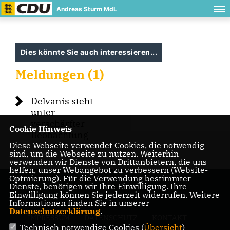
Andreas Sturm MdL
Dies könnte Sie auch interessieren...
Meldungen (1)
Delvanis steht
unter
verschärfter
Cookie Hinweis
Beobachtung
Diese Webseite verwendet Cookies, die notwendig
sind, um die Webseite zu nutzen. Weiterhin
verwenden wir Dienste von Drittanbietern, die uns
helfen, unser Webangebot zu verbessern (Website-
Optmierung). Für die Verwendung bestimmter
Dienste, benötigen wir Ihre Einwilligung. Ihre
Einwilligung können Sie jederzeit widerrufen. Weitere
Informationen finden Sie in unserer
Datenschutzerklärung
.
IMPRESSUM
DATENSCHUTZ
KONTAKT
Technisch notwendige Cookies (
Übersicht
)