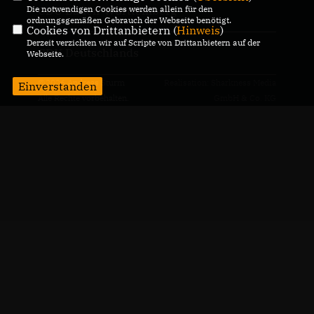
Die notwendigen Cookies werden allein für den
CDU Baden-Württemberg
ordnungsgemäßen Gebrauch der Webseite benötigt.
Cookies von Drittanbietern (
Hinweis
)
Derzeit verzichten wir auf Scripte von Drittanbietern auf der
CDU Deutschlands
Webseite.
@2026 Andreas Sturm
Realisation: Sharkness Media
Einverstanden
Alle Rechte vorbehalten.
GmbH & Co. KG