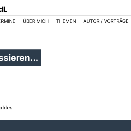
dL
ERMINE
ÜBER MICH
THEMEN
AUTOR / VORTRÄGE
sieren...
aldes