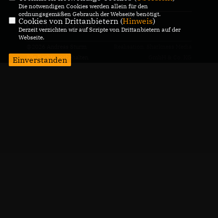
Die notwendigen Cookies werden allein für den
ordnungsgemäßen Gebrauch der Webseite benötigt.
Cookies von Drittanbietern (
Hinweis
)
CDU Deutschlands
Derzeit verzichten wir auf Scripte von Drittanbietern auf der
Webseite.
@2026 Andreas Sturm
Realisation: Sharkness Media
Alle Rechte vorbehalten.
GmbH & Co. KG
Einverstanden