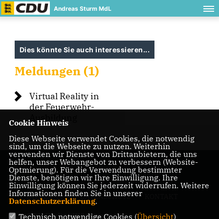
Andreas Sturm MdL
Dies könnte Sie auch interessieren...
Meldungen (1)
Virtual Reality in
der Feuerwehr-
Ausbildung
Cookie Hinweis
Diese Webseite verwendet Cookies, die notwendig
sind, um die Webseite zu nutzen. Weiterhin
verwenden wir Dienste von Drittanbietern, die uns
helfen, unser Webangebot zu verbessern (Website-
Optmierung). Für die Verwendung bestimmter
Dienste, benötigen wir Ihre Einwilligung. Ihre
Einwilligung können Sie jederzeit widerrufen. Weitere
Informationen finden Sie in unserer
IMPRESSUM
DATENSCHUTZ
KONTAKT
Datenschutzerklärung
.
CDU Baden-Württemberg
Technisch notwendige Cookies (
Übersicht
)