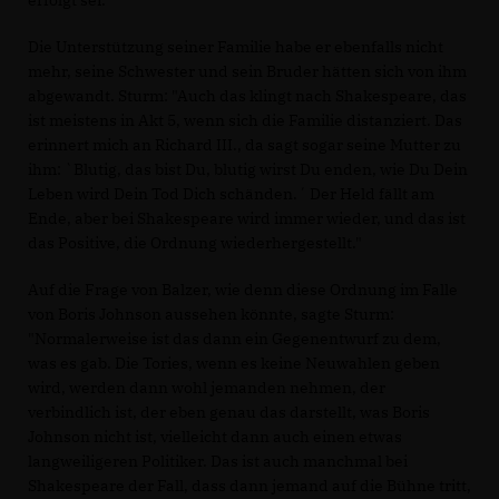
erfolgt sei.
Die Unterstützung seiner Familie habe er ebenfalls nicht
mehr, seine Schwester und sein Bruder hätten sich von ihm
abgewandt. Sturm: "Auch das klingt nach Shakespeare, das
ist meistens in Akt 5, wenn sich die Familie distanziert. Das
erinnert mich an Richard III., da sagt sogar seine Mutter zu
ihm: `Blutig, das bist Du, blutig wirst Du enden, wie Du Dein
Leben wird Dein Tod Dich schänden.´ Der Held fällt am
Ende, aber bei Shakespeare wird immer wieder, und das ist
das Positive, die Ordnung wiederhergestellt."
Auf die Frage von Balzer, wie denn diese Ordnung im Falle
von Boris Johnson aussehen könnte, sagte Sturm:
"Normalerweise ist das dann ein Gegenentwurf zu dem,
was es gab. Die Tories, wenn es keine Neuwahlen geben
wird, werden dann wohl jemanden nehmen, der
verbindlich ist, der eben genau das darstellt, was Boris
Johnson nicht ist, vielleicht dann auch einen etwas
langweiligeren Politiker. Das ist auch manchmal bei
Shakespeare der Fall, dass dann jemand auf die Bühne tritt,