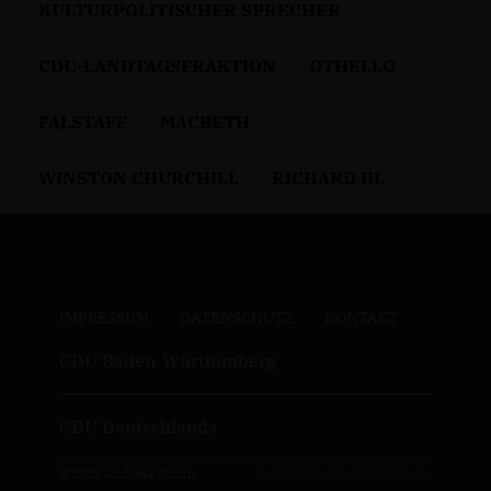
KULTURPOLITISCHER SPRECHER
CDU-LANDTAGSFRAKTION
OTHELLO
FALSTAFF
MACBETH
WINSTON CHURCHILL
RICHARD III.
IMPRESSUM
DATENSCHUTZ
KONTAKT
CDU Baden-Württemberg
CDU Deutschlands
@2026 Andreas Sturm
Realisation: Sharkness Media