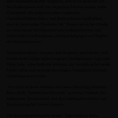
sehr schmeichelhafter Vergleich, den er da gemacht hat.
Bei Shakespeare sind die tragischen Helden immer noble
Charaktere, die aufgrund eines tragischen
Charakterfehlers fallen, und Boris Johnson weiß selbst,
dass er kein nobler Charakter ist." Ferner sei es bei Othello
so, dass dieser als Schwarzer ein Außenseiter war und
Zielscheibe von Rassismus. Johnson hingegen sei Mitglied
des Establishments.
Vermutlich wählte Johnson den Vergleich mit Othello, weil
dieser einer Intrige seines engsten Untergebenen Iago zum
Opfer falle - eine Rolle die Johnson, der bei sich selbst keine
Fehler sehe, nun seinem ehemaligen Consigliere Dominic
Cummings zuschreibe.
"Für mich ist Boris Johnson eher eine Mischung zwischen
Richard III., Falstaff und Macbeth", so Sturm. Falstaff, der
Soldat war, Trunkenbold und Sprücheklopfer, würde vom
Erscheinungsbild besser passen.
Der Shakespeareexperte weiter: "Eigentlich ist Boris