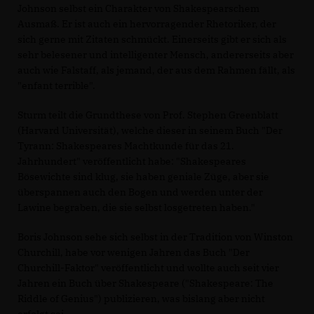
Johnson selbst ein Charakter von Shakespearschem
Ausmaß. Er ist auch ein hervorragender Rhetoriker, der
sich gerne mit Zitaten schmückt. Einerseits gibt er sich als
sehr belesener und intelligenter Mensch, andererseits aber
auch wie Falstaff, als jemand, der aus dem Rahmen fällt, als
"enfant terrible".
Sturm teilt die Grundthese von Prof. Stephen Greenblatt
(Harvard Universität), welche dieser in seinem Buch "Der
Tyrann: Shakespeares Machtkunde für das 21.
Jahrhundert" veröffentlicht habe: "Shakespeares
Bösewichte sind klug, sie haben geniale Züge, aber sie
überspannen auch den Bogen und werden unter der
Lawine begraben, die sie selbst losgetreten haben."
Boris Johnson sehe sich selbst in der Tradition von Winston
Churchill, habe vor wenigen Jahren das Buch "Der
Churchill-Faktor" veröffentlicht und wollte auch seit vier
Jahren ein Buch über Shakespeare ("Shakespeare: The
Riddle of Genius") publizieren, was bislang aber nicht