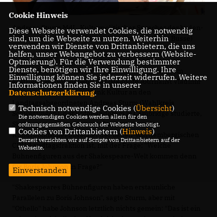
Cookie Hinweis
Andreas Sturm MdL, Kulturpolitischer Sprecher der baden-
Diese Webseite verwendet Cookies, die notwendig
sind, um die Webseite zu nutzen. Weiterhin
württembergischen CDU-Landtagsfraktion (Foto: Busse)
verwenden wir Dienste von Drittanbietern, die uns
helfen, unser Webangebot zu verbessern (Website-
Optmierung). Für die Verwendung bestimmter
Dienste, benötigen wir Ihre Einwilligung. Ihre
Angesichts dieses Othello-Vergleichs wandte sich am
Einwilligung können Sie jederzeit widerrufen. Weitere
gestrigen Mittwochabend der bekannte Journalist Vladimir
Informationen finden Sie in unserer
Datenschutzerklärung
.
Balzer vom Deutschlandfunk Kultur an den
Landtagsabgeordneten Andreas Sturm (Wahlkreis
Technisch notwendige Cookies (
Übersicht
)
Schwetzingen), der unter anderem in Cambridge studierte,
Die notwendigen Cookies werden allein für den
Shakespeare-Experte und -Buchautor sowie
ordnungsgemäßen Gebrauch der Webseite benötigt.
Cookies von Drittanbietern (
Hinweis
)
Kulturpolitischer Sprecher der baden-württembergischen
Derzeit verzichten wir auf Scripte von Drittanbietern auf der
CDU-Landtagsfraktion ist, mit der Frage: "Welche
Webseite.
Bühnenfiguren aus der Shakespeare-Welt kommen denn
für Boris Johnson in Frage?"
Einverstanden
"Shakespeares Bühnenfiguren haben erstaunliche
Parallelen zu Boris Johnson", sagte Sturm, aber mit
"Othello" habe Johnson letztlich nichts gemein: "Das ist ein