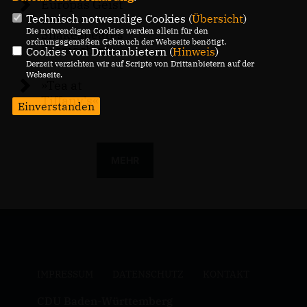
Europas Geist
Technisch notwendige Cookies (
Übersicht
)
und
Die notwendigen Cookies werden allein für den
Shakespeares
ordnungsgemäßen Gebrauch der Webseite benötigt.
Vermächtnis
Cookies von Drittanbietern (
Hinweis
)
Derzeit verzichten wir auf Scripte von Drittanbietern auf der
Webseite.
»Tea at
Tiffany's«
Einverstanden
MEHR
IMPRESSUM
DATENSCHUTZ
KONTAKT
CDU Baden-Württemberg