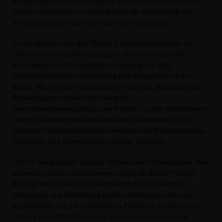
dreijährige Fachausbildung mit Staatsexamen, mit ihrem
Wissen können sie hochkompetent die Versorgung der
Notfallpatienten einleiten und aufrechterhalten.“
Sturm sprach auch das Thema Krankenhausreform an.
Wir haben in der Metropolregion Rhein-Neckar eine
hervorragende Gesundheitsversorgung mit den
Universitätskliniken Heidelberg und Mannheim an der
Spitze. Mit den GRN-Kliniken in Weinheim, Sinsheim und
Schwetzingen sichern wir eine gute
Gesundheitsversorgung in der Fläche“, so der Abgeordnete.
Die vom Bundesgesundheitsminister Lauterbach (SPD)
geplante Krankenhausreform bedrohe die Klinikstandorte
Weinheim und Schwetzingen in ihrer Existenz.
Durch die geplante Reform drohen hier Schließungen. Das
schwächt die Gesundheitsversorgung im Rhein-Neckar-
Kreis gerade in der Fläche erheblich.“ Die Kliniken in
Mannheim und Heidelberg hätten überhaupt nicht die
Kapazitäten, um die zusätzlichen Patienten zu versorgen.
Gerade in der Notfallmedizin sei zudem eine schnelle