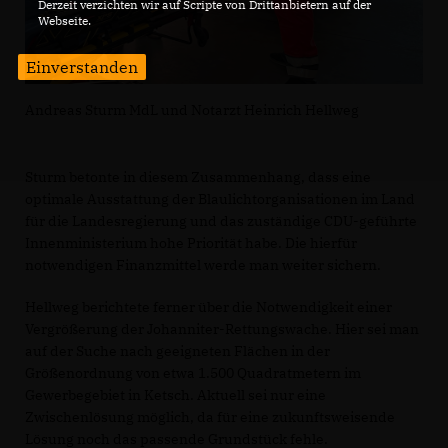
Derzeit verzichten wir auf Scripte von Drittanbietern auf der
Webseite.
Einverstanden
Andreas Sturm MdL und Notarzt Heinrich Hellweg
Sturm betonte in diesem Zusammenhang, dass eine
optimale Ausstattung der Blaulichtorganisationen im Land
für die Landesregierung und das zuständige CDU-geführte
Innenministerium hohe Priorität habe. Die hierfür
notwendigen Finanzmittel werde man weiter sichern.
Hellweg berichtete ferner über die Notwendigkeit einer
Vergrößerung der Johanniter-Rettungswache. Hier sei man
auf der Suche nach geeigneten Flächen in der
Größenordnung von etwa 1.500 Quadratmetern im
Gewerbegebiet in Ketsch. Aktuell sei nur eine
Zwischenlösung möglich, da für eine zukunftsweisende
Lösung noch das passende Grundstück fehle.