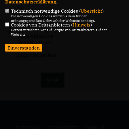
Millionen Euro
Datenschutzerklärung
.
für
Technisch notwendige Cookies (
Übersicht
)
Zukunftsinvestitionen
Die notwendigen Cookies werden allein für den
ordnungsgemäßen Gebrauch der Webseite benötigt.
Cookies von Drittanbietern (
Hinweis
)
Eine Verlegung
Derzeit verzichten wir auf Scripte von Drittanbietern auf der
Webseite.
ohne objektive
Grundlage ist
Einverstanden
medizinisch
nicht vertretbar“
MEHR
IMPRESSUM
DATENSCHUTZ
KONTAKT