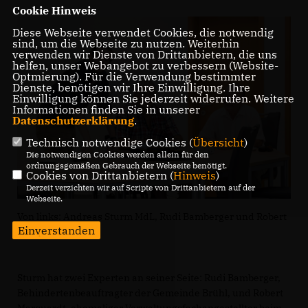
Cookie Hinweis
Diese Webseite verwendet Cookies, die notwendig
sind, um die Webseite zu nutzen. Weiterhin
verwenden wir Dienste von Drittanbietern, die uns
helfen, unser Webangebot zu verbessern (Website-
Optmierung). Für die Verwendung bestimmter
Dienste, benötigen wir Ihre Einwilligung. Ihre
Einwilligung können Sie jederzeit widerrufen. Weitere
Informationen finden Sie in unserer
Datenschutzerklärung
.
Technisch notwendige Cookies (
Übersicht
)
Die notwendigen Cookies werden allein für den
ordnungsgemäßen Gebrauch der Webseite benötigt.
Cookies von Drittanbietern (
Hinweis
)
Derzeit verzichten wir auf Scripte von Drittanbietern auf der
Webseite.
Von links: Andreas Sturm MdL, Rudi Bamberger und Robert
Einverstanden
Marquardt.
Sturm hat zwei Experten an seiner Seite: Rudi Bamberger,
Behindertenbeauftragter der Gemeinde Brühl, und Robert