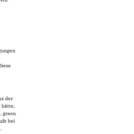
ngungen
Diese
us der
 hätte,
. green
ufe bei
.