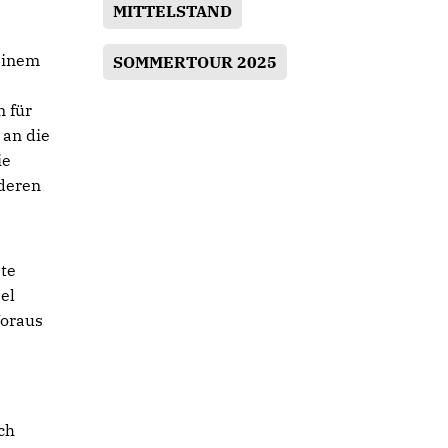
MITTELSTAND
einem
SOMMERTOUR 2025
n für
 an die
ie
 deren
ste
el
Voraus
ch