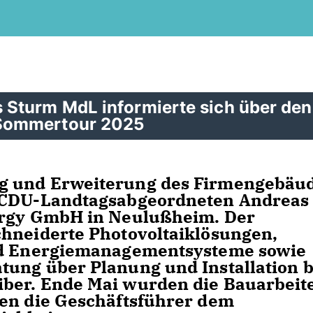
Sturm MdL informierte sich über den
 Sommertour 2025
g und Erweiterung des Firmengebäu
s CDU-Landtagsabgeordneten Andreas
ergy GmbH in Neulußheim. Der
chneiderte Photovoltaiklösungen,
und Energiemanagementsysteme sowie
ung über Planung und Installation b
ber. Ende Mai wurden die Bauarbeit
ten die Geschäftsführer dem