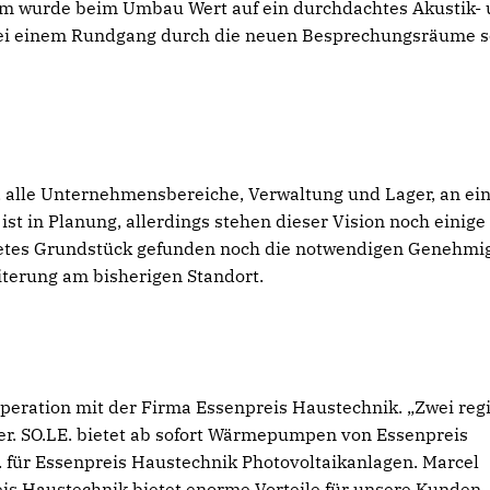
dem wurde beim Umbau Wert auf ein durchdachtes Akustik-
bei einem Rundgang durch die neuen Besprechungsräume s
el, alle Unternehmensbereiche, Verwaltung und Lager, an e
st in Planung, allerdings stehen dieser Vision noch einige
netes Grundstück gefunden noch die notwendigen Genehm
eiterung am bisherigen Standort.
eration mit der Firma Essenpreis Haustechnik. „Zwei reg
er. SO.LE. bietet ab sofort Wärmepumpen von Essenpreis
. für Essenpreis Haustechnik Photovoltaikanlagen. Marcel
is Haustechnik bietet enorme Vorteile für unsere Kunden.