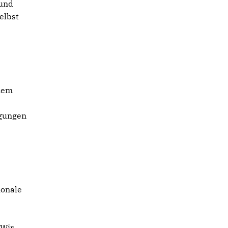
 und
elbst
inem
igungen
ionale
 Wir