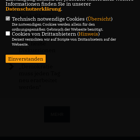
Informationen finden Sie in unserer
Bratort in
Datenschutzerklärung
.
Neulußheim:
Technisch notwendige Cookies (
Übersicht
)
Trotz
Die notwendigen Cookies werden allein für den
Regenschauer
ordnungsgemäßen Gebrauch der Webseite benötigt.
Cookies von Drittanbietern (
Hinweis
)
heiße Würste
Derzeit verzichten wir auf Scripte von Drittanbietern auf der
und heiße
Webseite.
Diskussionen
Einverstanden
Demokratie
muss jeden Tag
neu erarbeitet
werden“
MEHR