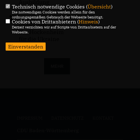
Ausbildung
Technisch notwendige Cookies (
Übersicht
)
Die notwendigen Cookies werden allein für den
Große
ordnungsgemäßen Gebrauch der Webseite benötigt.
Cookies von Drittanbietern (
Hinweis
)
Hilfslieferung
Derzeit verzichten wir auf Scripte von Drittanbietern auf der
aus Hockenheim
Webseite.
für die Ukraine
Einverstanden
MEHR
IMPRESSUM
DATENSCHUTZ
KONTAKT
CDU Baden-Württemberg