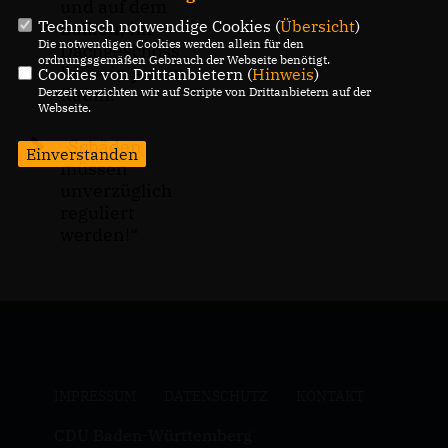
und auf dem
Technisch notwendige Cookies (
Übersicht
)
Balkon, im
Die notwendigen Cookies werden allein für den
Dachgeschoss
ordnungsgemäßen Gebrauch der Webseite benötigt.
Risse in jedem
Cookies von Drittanbietern (
Hinweis
)
Raum.“
Derzeit verzichten wir auf Scripte von Drittanbietern auf der
Webseite.
Schäden
Einverstanden
müssen
unverzüglich
reguliert
werden!“
IMPRESSUM
DATENSCHUTZ
KONTAKT
CDU Baden-Württemberg