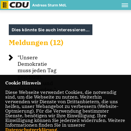
Andreas Sturm MdL
Dies könnte Sie auch interessieren...
Meldungen (12)
"Unsere
Demokratie
muss jeden Tag
geschützt,
Cookie Hinweis
verteidigt und
gelebt werden."
Diese Webseite verwendet Cookies, die notwendig
sind, um die Webseite zu nutzen. Weiterhin
verwenden wir Dienste von Drittanbietern, die uns
Dank an die
helfen, unser Webangebot zu verbessern (Website-
Optmierung). Für die Verwendung bestimmter
Helfer und
Dienste, benötigen wir Ihre Einwilligung. Ihre
Helden
Einwilligung können Sie jederzeit widerrufen. Weitere
Informationen finden Sie in unserer
Datenschutzerklärung
.