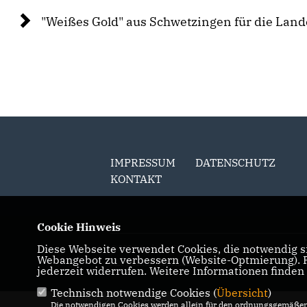
"Weißes Gold" aus Schwetzingen für die Lan
IMPRESSUM
DATENSCHUTZ
KONTAKT
Cookie Hinweis
Diese Webseite verwendet Cookies, die notwendig si
@2026 Andreas Sturm
Webangebot zu verbessern (Website-Optmierung). Fü
Alle Rechte vorbehalten.
jederzeit widerrufen. Weitere Informationen finden
Technisch notwendige Cookies (
Übersicht
)
Die notwendigen Cookies werden allein für den ordnungsgemäßen 